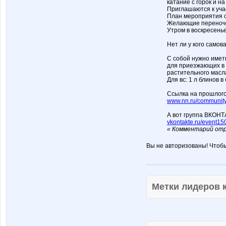
катание с горок и н
Приглашаются к уча
План мероприятия 
Желающие переночев
Утром в воскресень
Нет ли у кого самов
С собой нужно имет
для приезжающих в с
растительного масла
Для вс: 1 л блинов в
Ссылка на прошлого
www.nn.ru/community
А вот группа ВКОНТ
vkontakte.ru/event1
« Комментарий отр
Вы не авторизованы! Чтоб
Метки лидеров