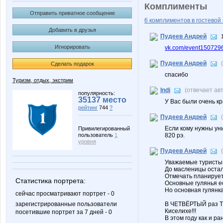
Комплименты
Отправить приватное сообщение
6 комплиментов в гостевой 
Добавить в друзья
Пудеев Андрей
Игнорировать
vk.com/event150729
Пудеев Андрей
Сделать подарок
спасибо
Туризм, отдых, экстрим
Indi
(отвечает ав
популярность:
35137 место
У Вас были очень к
рейтинг
744
?
Пудеев Андрей
Если кому нужны ун
Привилегированный
пользователь
1
820 рэ.
уровня
Пудеев Андрей
Уважаемые туристы
До масленицы остал
Отмечать планируетс
Статистика портрета:
Основные гулянья е
Но основная гулянка
сейчас просматривают портрет - 0
зарегистрированные пользователи
В ЧЕТВЁРТЫЙ раз ТК
Киселихе!!!
посетившие портрет за 7 дней - 0
В этом году как и р