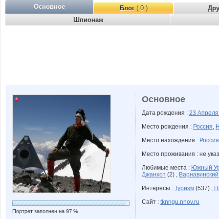
Основное
Блог
( 0 )
Др
Шпионаж
Основное
Дата рождения :
23 Апрел
Место рождения :
Россия
,
Н
Место нахождения :
Россия
Место проживания : не ука
Любимые места :
Южный У
Джанхот
(2) ,
Варнавинский
Интересы :
Туризм
(537) ,
Н
Сайт :
tknngu.nnov.ru
Портрет заполнен на 97 %